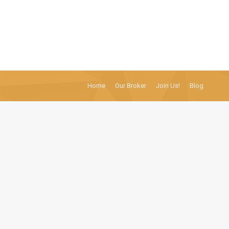
Home
Our Broker
Join Us!
Blog