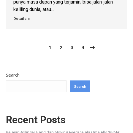
punya masa depan yang terjamin, bisa jalan-jalan
keliling dunia, atau…
Details
1
2
3
4
Search
Search
Recent Posts
Belajar Bollinger Band dan Moving Average ala Oma Ally (BBMA)