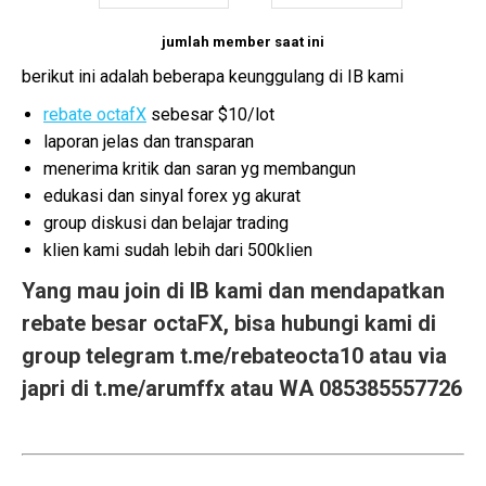
jumlah member saat ini
berikut ini adalah beberapa keunggulang di IB kami
rebate octafX
sebesar $10/lot
laporan jelas dan transparan
menerima kritik dan saran yg membangun
edukasi dan sinyal forex yg akurat
group diskusi dan belajar trading
klien kami sudah lebih dari 500klien
Yang mau join di IB kami dan mendapatkan
rebate besar octaFX
, bisa hubungi kami di
group telegram
t.me/rebateocta10
atau via
japri di
t.me/arumffx
atau WA 085385557726