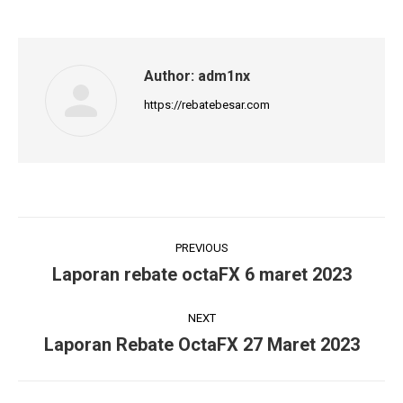
Author:
adm1nx
https://rebatebesar.com
Post
PREVIOUS
navigation
Laporan rebate octaFX 6 maret 2023
Previous
post:
NEXT
Laporan Rebate OctaFX 27 Maret 2023
Next
post: